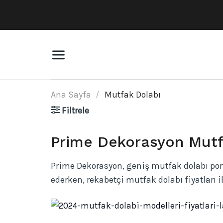
İçeriğe
atla
Ana Sayfa
/
Mutfak Dolabı
Filtrele
Prime Dekorasyon Mutf
Prime Dekorasyon, geniş mutfak dolabı port
ederken, rekabetçi mutfak dolabı fiyatları i