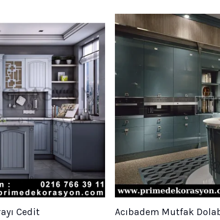
ayı Cedit
Acıbadem Mutfak Dolabı