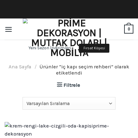
İçeriğe
atla
0
Yeni Sezon İndirimleri
Fırsat Köşesi
Ana Sayfa
/
Ürünler “iç kapı seçim rehberi” olarak
etiketlendi
Filtrele