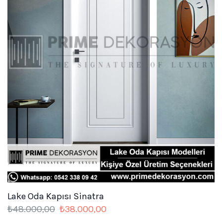
Lake Oda Kapısı Sinatra
Orijinal
Şu
₺
48.000,00
₺
38.000,00
fiyat:
andaki