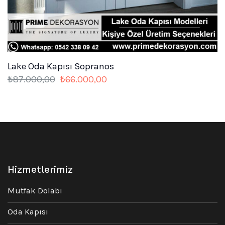
Lake Oda Kapısı Sopranos
Orijinal
Şu
₺
87.000,00
₺
66.000,00
fiyat:
andaki
₺87.000,00.
fiyat:
₺66.000,00.
Hizmetlerimiz
Mutfak Dolabı
Oda Kapısı