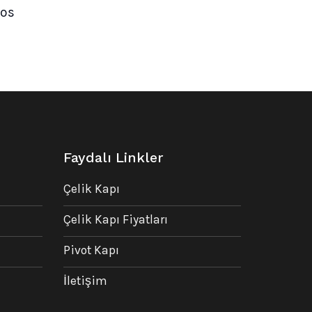
nos
Şu
andaki
.
fiyat:
₺66.000,00.
Faydalı Linkler
Çelik Kapı
Çelik Kapı Fiyatları
Pivot Kapı
İletişim