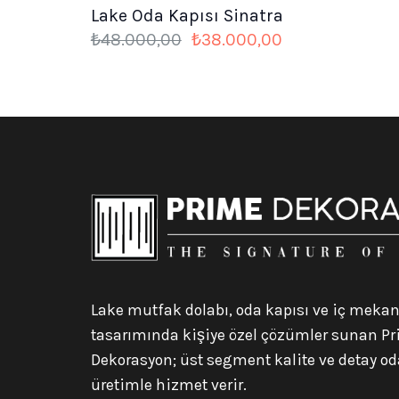
Lake Oda Kapısı Sinatra
Orijinal
Şu
₺
48.000,00
₺
38.000,00
fiyat:
andaki
₺48.000,00.
fiyat:
₺38.000,00.
Lake mutfak dolabı, oda kapısı ve iç meka
tasarımında kişiye özel çözümler sunan P
Dekorasyon; üst segment kalite ve detay od
üretimle hizmet verir.