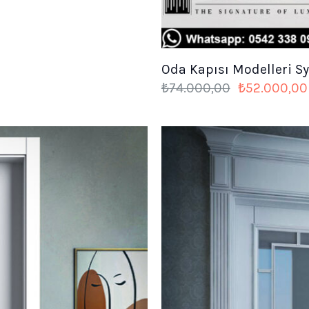
Oda Kapısı Modelleri S
Orijinal
₺
74.000,00
₺
52.000,00
fiyat:
₺74.000,00.