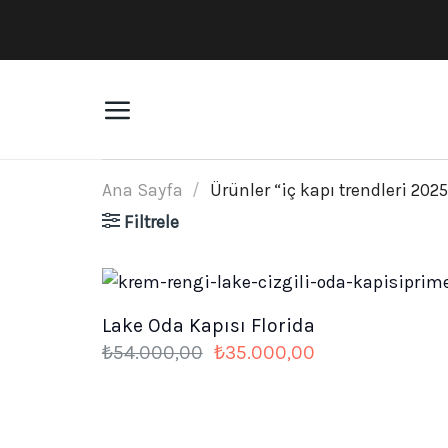
İçeriğe
atla
Ana Sayfa
/
Ürünler “iç kapı trendleri 2025
Filtrele
Lake Oda Kapısı Florida
Orijinal
Şu
₺
54.000,00
₺
35.000,00
fiyat:
andaki
₺54.000,00.
fiyat:
₺35.000,00.