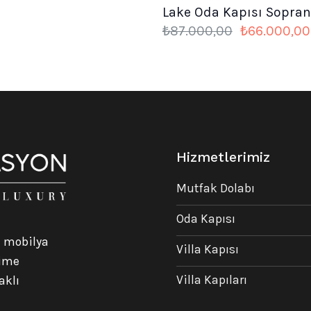
Lake Oda Kapısı Sopra
Orijinal
₺
87.000,00
₺
66.000,00
fiyat:
₺87.000,00
Hizmetlerimiz
Mutfak Dolabı
Oda Kapısı
n mobilya
Villa Kapısı
rime
Villa Kapıları
aklı