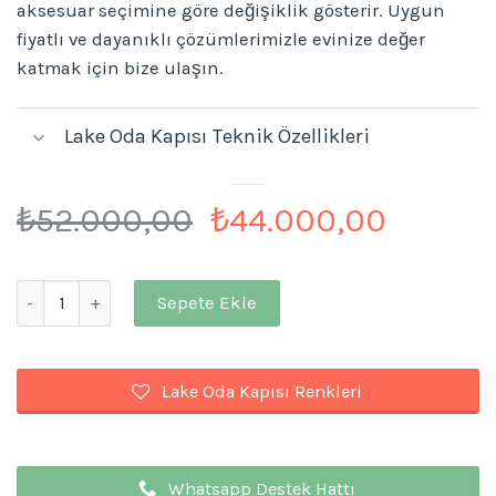
aksesuar seçimine göre değişiklik gösterir. Uygun
fiyatlı ve dayanıklı çözümlerimizle evinize değer
katmak için bize ulaşın.
Lake Oda Kapısı Teknik Özellikleri
Orijinal
Şu
₺
52.000,00
₺
44.000,00
fiyat:
andaki
₺52.000,00.
fiyat:
Lake Oda Kapısı Maya adet
Sepete Ekle
₺44.00
Lake Oda Kapısı Renkleri
Whatsapp Destek Hattı